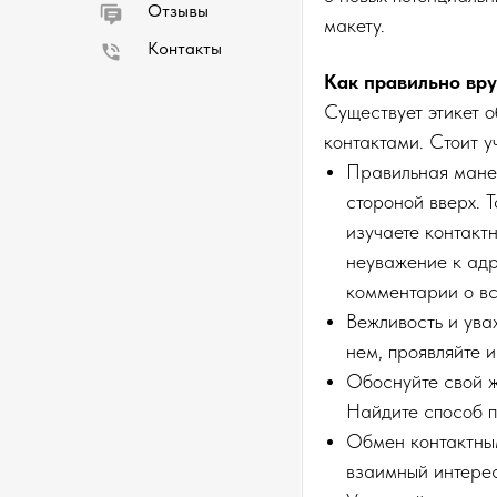
Отзывы
макету.
Контакты
Как правильно вру
Существует этикет 
контактами. Стоит 
Правильная манер
стороной вверх. 
изучаете контакт
неуважение к адр
комментарии о вс
Вежливость и ува
нем, проявляйте 
Обоснуйте свой ж
Найдите способ п
Обмен контактным
взаимный интерес