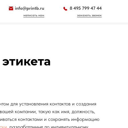
info@printb.ru
8 495 799 47 44
написать нам
заказать звонок
 этикета
том для установления контактов и создания
ашей компании, такую как имя, должность,
ниваться контактами и сохранять информацию
тки
, разработанные по индивидуальному