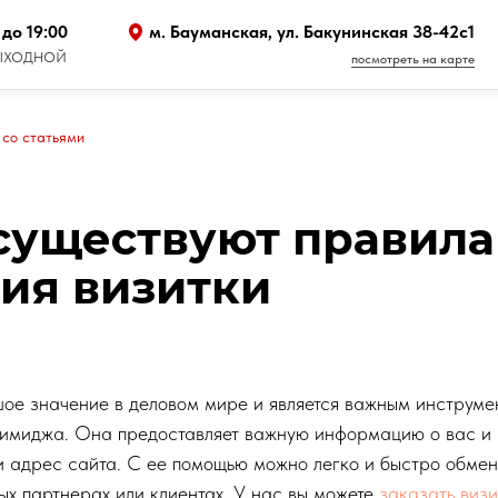
 до 19:00
м. Бауманская, ул. Бакунинская 38-42с1
 ВЫХОДНОЙ
посмотреть на карте
 со статьями
существуют правила
ия визитки
шое значение в деловом мире и является важным инструмен
имиджа. Она предоставляет важную информацию о вас и в
и адрес сайта. С ее помощью можно легко и быстро обме
ых партнерах или клиентах. У нас вы можете
заказать визи