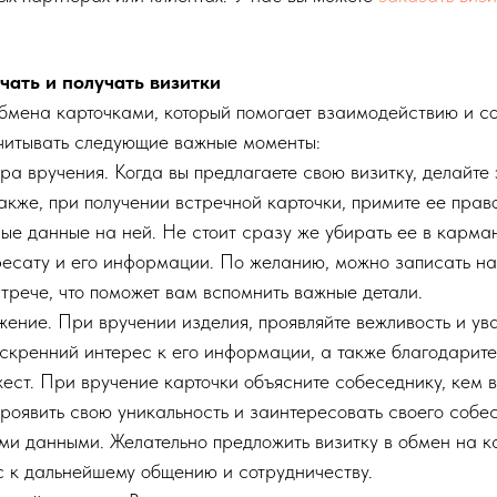
чать и получать визитки
обмена карточками, который помогает взаимодействию и с
учитывать следующие важные моменты:
а вручения. Когда вы предлагаете свою визитку, делайте 
Также, при получении встречной карточки, примите ее прав
ные данные на ней. Не стоит сразу же убирать ее в карма
есату и его информации. По желанию, можно записать на
трече, что поможет вам вспомнить важные детали.
жение. При вручении изделия, проявляйте вежливость и ув
искренний интерес к его информации, а также благодарите 
ест. При вручение карточки объясните собеседнику, кем в
роявить свою уникальность и заинтересовать своего собе
и данными. Желательно предложить визитку в обмен на ка
 к дальнейшему общению и сотрудничеству.