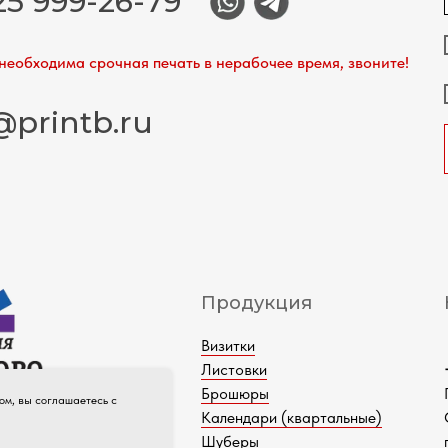
25 999-26-79
необходима срочная печать в нерабочее время, звоните!
@printb.ru
Продукция
Визитки
Листовки
Брошюры
ом, вы соглашаетесь с
о цикла
Календари (квартальные)
04-2026
Шуберы