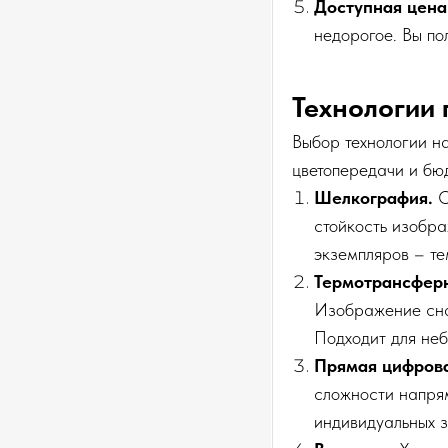
Доступная цена
недорогое. Вы по
Технологии 
Выбор технологии на
цветопередачи и бю
Шелкография.
О
стойкость изобра
экземпляров – те
Термотрансферн
Изображение сна
Подходит для неб
Прямая цифрова
сложности напрям
индивидуальных з