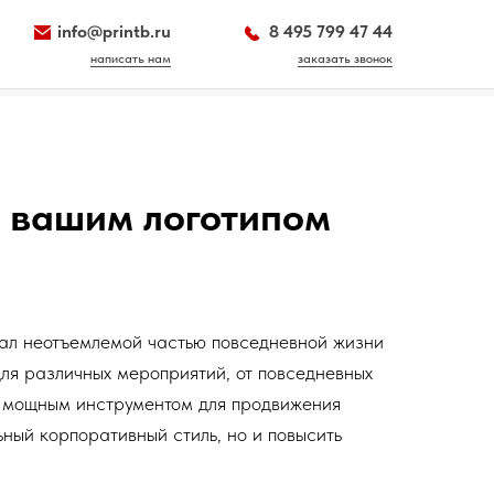
info@printb.ru
8 495 799 47 44
написать нам
заказать звонок
с вашим логотипом
тал неотъемлемой частью повседневной жизни
для различных мероприятий, от повседневных
ть мощным инструментом для продвижения
ьный корпоративный стиль, но и повысить