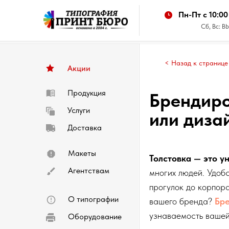
Пн-Пт с 10:00
Сб, Вс:
< Назад к странице
Акции
Продукция
Брендиро
Услуги
или диза
Доставка
Макеты
Толстовка — это у
Агентствам
многих людей. Удобс
прогулок до корпора
О типографии
вашего бренда?
Бр
узнаваемость вашей
Оборудование