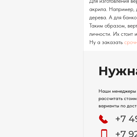
Для изготовления ве
акрила. Например, 
дерева. А для банко
Таким образом, верт
личности. Их стоит 
Ну а заказать
сроч
Нужн
Наши менеджеры 
рассчитать стоим
варианты по дост
+7 4
+7 9