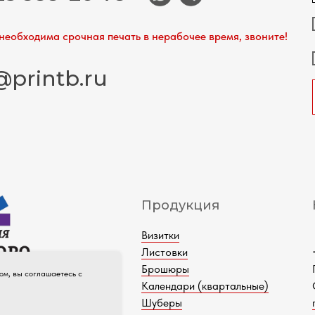
необходима срочная печать в нерабочее время, звоните!
@printb.ru
Продукция
Визитки
Листовки
Брошюры
ом, вы соглашаетесь с
о цикла
Календари (квартальные)
04-2026
Шуберы
ны