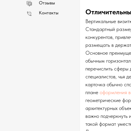
Отзывы
Отличительны
Контакты
Вертикальные визит
Стандартный размер
конкурентов, привле
размещать в держат
Основное преимущес
обычным горизонтал
перечислить сферы д
специалистов, чья д
карточка обычно спо
плане
оформления в
геометрические фор
архитектурных объек
важно подчеркнуть 
такой формат умест