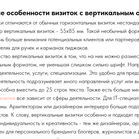
е особенности визиток с вертикальным
ки отличаются от обычных горизонтальных визиток нестанд
 вертикальных визиток - 55x85 мм. Такой необычный форм
чь больше внимания потенциальных клиентов или партнеро
елях для ручек и карманах пиджаков.
тво вертикальных визиток в том, что на них можно разме
ьным форматом, не уменьшая слишком сильно шрифт. Напр
еятельности, услуги, специализации. Это удобно для предс
еятельность подразумевает много направлений услуг или в
собна вместить до 25 строк текста. Также есть больше м
изитки
все зависит от сферы деятельности. Для IT-специа
мы. Архитекторам или дизайнерам интерьера больше подо
тов. К слову, вертикальные визитки особенно и подходят 
индивидуальность и креативность - тем же дизайнерам, ар
ен для персонального брендинга блогеров, журналистов и 