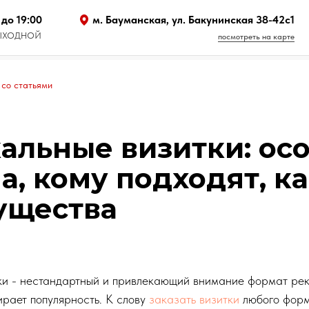
 до 19:00
м. Бауманская, ул. Бакунинская 38-42с1
 ВЫХОДНОЙ
посмотреть на карте
 со статьями
альные визитки: ос
а, кому подходят, к
ущества
ки - нестандартный и привлекающий внимание формат рек
ирает популярность. К слову
заказать визитки
любого форм